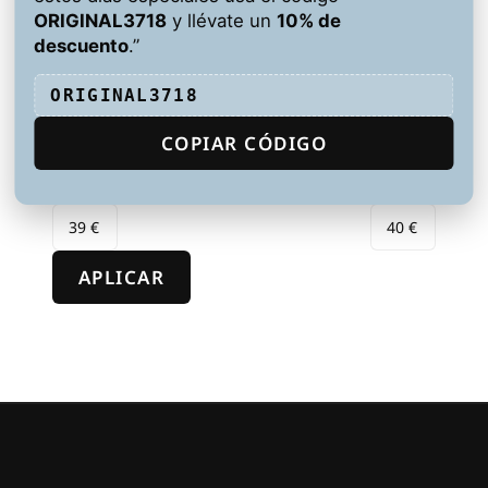
ORIGINAL3718
y llévate un
10% de
Blanco
descuento
.”
Estado
ORIGINAL3718
Estado
Hay existencias
Precio
COPIAR CÓDIGO
APLICAR