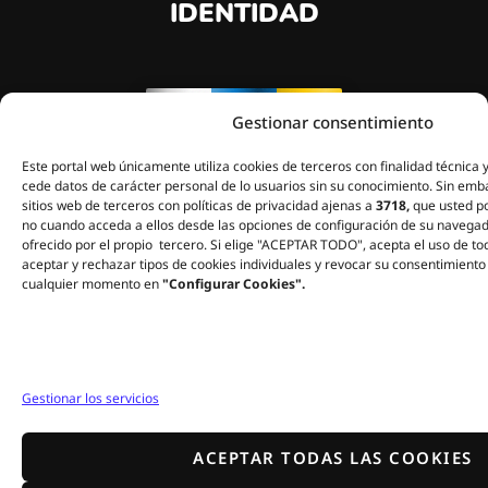
IDENTIDAD
Gestionar consentimiento
Este portal web únicamente utiliza cookies de terceros con finalidad técnica y
cede datos de carácter personal de lo usuarios sin su conocimiento. Sin emb
sitios web de terceros con políticas de privacidad ajenas a
3718,
que usted po
no cuando acceda a ellos desde las opciones de configuración de su navegad
ofrecido por el propio tercero. Si elige "ACEPTAR TODO", acepta el uso de to
"Llevamos los colores de
aceptar y rechazar tipos de cookies individuales y revocar su consentimiento 
nuestro cielo y nuestro mar, y
cualquier momento en
"Configurar Cookies".
la altitud de nuestra tierra en
el corazón."
Gestionar los servicios
ACEPTAR TODAS LAS COOKIES
HOLA@3718.ES