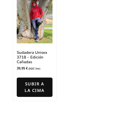
Sudadera Unisex
3718 – Edición
Cañadas
39,95
€
(IGIC Inc)
Este
producto
SUBIR A
tiene
LA CIMA
múltiples
variantes.
Las
opciones