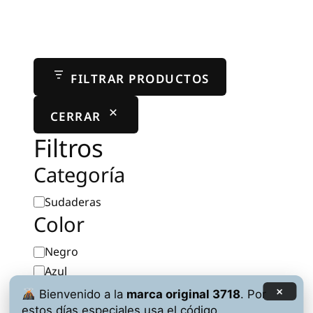
se
pueden
elegir
en
FILTRAR PRODUCTOS
la
página
CERRAR
de
producto
Filtros
Categoría
Categoría
Sudaderas
Color
Color
Negro
Azul
Verde
×
Bienvenido a la
marca original 3718
. Por
Rojo
estos días especiales usa el código