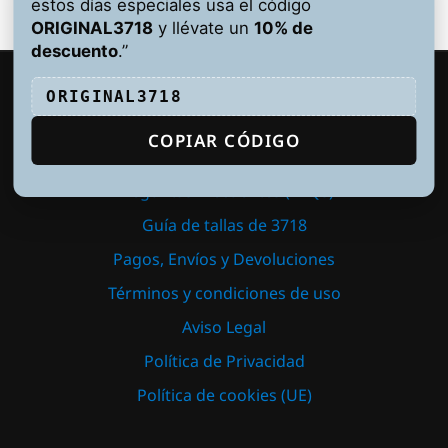
estos días especiales usa el código
ORIGINAL3718
y llévate un
10% de
descuento
.”
ORIGINAL3718
LEGAL
COPIAR CÓDIGO
Preguntas Frecuentes (FAQs)
Guía de tallas de 3718
Pagos, Envíos y Devoluciones
Términos y condiciones de uso
Aviso Legal
Política de Privacidad
Política de cookies (UE)