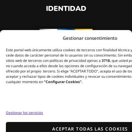
IDENTIDAD
Gestionar consentimiento
Este portal web únicamente utiliza cookies de terceros con finalidad técnica y
cede datos de carácter personal de lo usuarios sin su conocimiento. Sin emb
sitios web de terceros con políticas de privacidad ajenas a
3718,
que usted po
no cuando acceda a ellos desde las opciones de configuración de su navegad
ofrecido por el propio tercero. Si elige "ACEPTAR TODO", acepta el uso de to
"Llevamos los colores de
aceptar y rechazar tipos de cookies individuales y revocar su consentimiento 
nuestro cielo y nuestro mar, y
cualquier momento en
"Configurar Cookies".
la altitud de nuestra tierra en
el corazón."
Gestionar los servicios
ACEPTAR TODAS LAS COOKIES