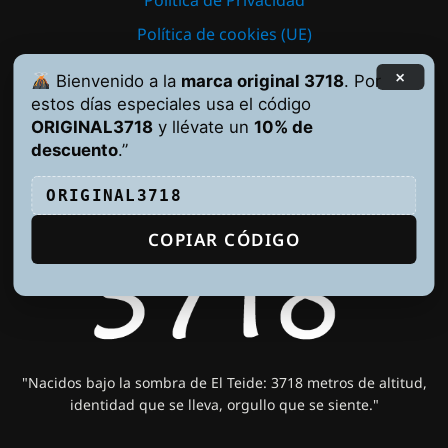
Política de Privacidad
Política de cookies (UE)
×
Bienvenido a la
marca original 3718
. Por
NUESTRA MARCA
estos días especiales usa el código
ORIGINAL3718
y llévate un
10% de
descuento
.”
ORIGINAL3718
COPIAR CÓDIGO
"Nacidos bajo la sombra de El Teide: 3718 metros de altitud,
identidad que se lleva, orgullo que se siente."