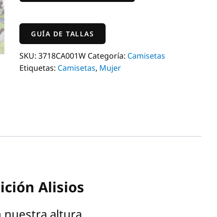
3718
-
Edición
GUÍA DE TALLAS
Alisios
SKU:
3718CA001W
Categoría:
Camisetas
cantidad
Etiquetas:
Camisetas
,
Mujer
ción Alisios
n nuestra altura.