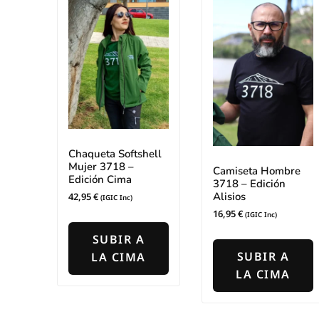
en
la
página
de
producto
Chaqueta Softshell
Mujer 3718 –
Camiseta Hombre
Edición Cima
3718 – Edición
Alisios
42,95
€
(IGIC Inc)
16,95
€
(IGIC Inc)
Este
E
producto
SUBIR A
p
tiene
SUBIR A
LA CIMA
t
múltiples
LA CIMA
m
variantes.
v
Las