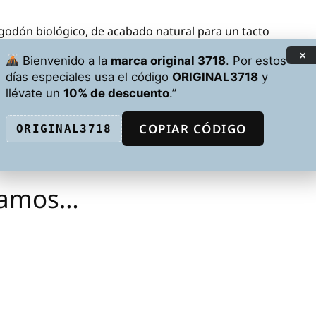
odón biológico, de acabado natural para un tacto
uesta por 98% algodón orgánico y 2% viscosa, mientras
×
Bienvenido a la
marca original 3718
. Por estos
algodón orgánico y 15% viscosa, lo que aporta una
días especiales usa el código
ORIGINAL3718
y
llévate un
10% de descuento
.”
COPIAR CÓDIGO
ORIGINAL3718
damos…