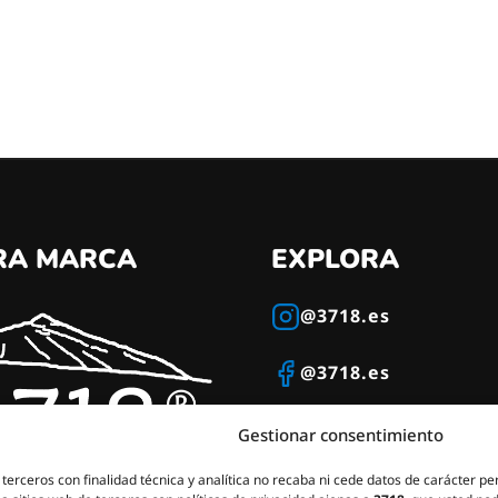
as
pciones
e
pueden
legir
en
a
ágina
de
RA MARCA
EXPLORA
roducto
@3718.es
@3718.es
Gestionar consentimiento
terceros con finalidad técnica y analítica no recaba ni cede datos de carácter per