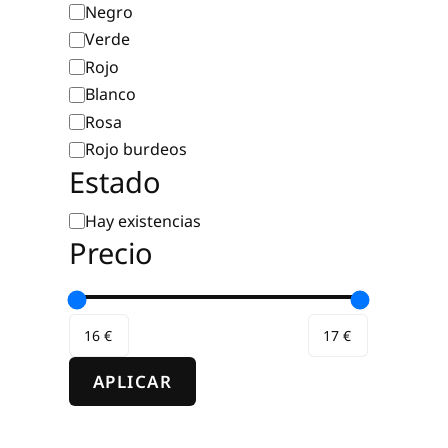
Color
Negro
Verde
Rojo
Blanco
Rosa
Rojo burdeos
Estado
Estado
Hay existencias
Precio
APLICAR