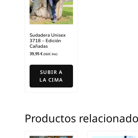
Sudadera Unisex
3718 – Edición
Cañadas
39,95
€
(IGIC Inc)
Este
producto
SUBIR A
tiene
LA CIMA
múltiples
variantes.
Las
opciones
Productos relacionad
se
pueden
elegir